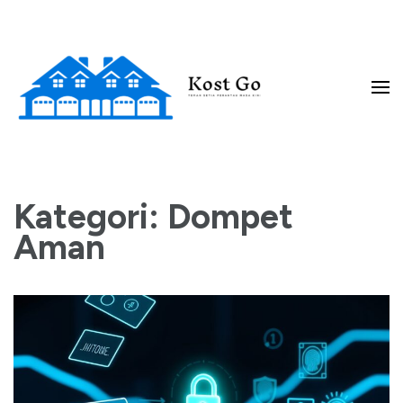
Lompat
ke
konten
(Tekan
Enter)
Teman Setia Perantau Masa Kini
Kost Go
Kategori:
Dompet
Aman