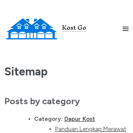
Lompat
ke
konten
(Tekan
Enter)
Teman Setia Perantau Masa Kini
Kost Go
Sitemap
Posts by category
Category:
Dapur Kost
Panduan Lengkap Merawat